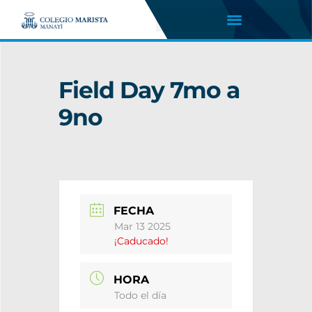
Field Day 7mo a
9no
FECHA
Mar 13 2025
¡Caducado!
HORA
Todo el día