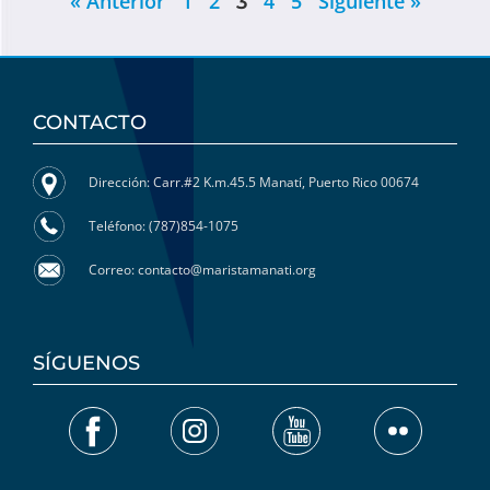
« Anterior
1
2
4
5
Siguiente »
3
CONTACTO
Dirección: Carr.#2 K.m.45.5 Manatí, Puerto Rico 00674
Teléfono: (787)854-1075
Correo: contacto@maristamanati.org
SÍGUENOS