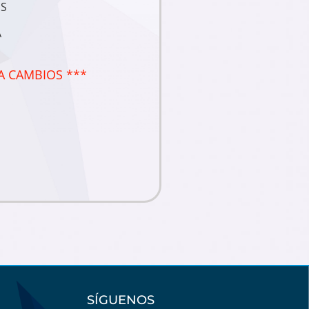
S
A
A CAMBIOS ***
SÍGUENOS