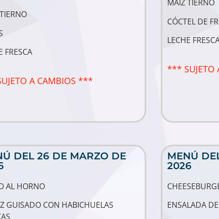
MAIZ TIERNO
 TIERNO
CÓCTEL DE F
S
LECHE FRESC
E FRESCA
*** SUJETO 
SUJETO A CAMBIOS ***
Ú DEL 26 DE MARZO DE
MENÚ DEL
6
2026
O AL HORNO
CHEESEBURG
Z GUISADO CON HABICHUELAS
ENSALADA DE
TAS