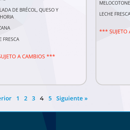
MELOCOTONE
LADA DE BRÉCOL, QUESO Y
LECHE FRESC
HORIA
ZANA
*** SUJETO 
E FRESCA
SUJETO A CAMBIOS ***
erior
1
2
3
5
Siguiente »
4